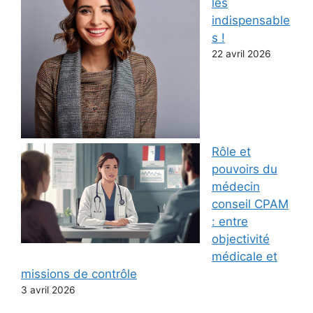
les
indispensable
s !
22 avril 2026
Rôle et
pouvoirs du
médecin
conseil CPAM
: entre
objectivité
médicale et
missions de contrôle
3 avril 2026