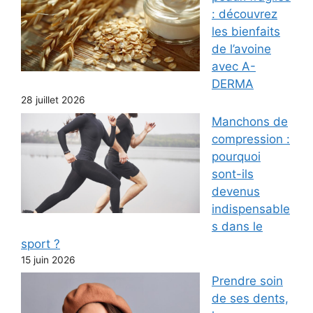
: découvrez
les bienfaits
de l’avoine
avec A-
DERMA
28 juillet 2026
Manchons de
compression :
pourquoi
sont-ils
devenus
indispensable
s dans le
sport ?
15 juin 2026
Prendre soin
de ses dents,