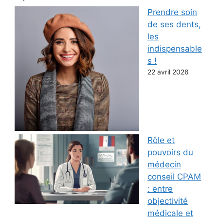
Prendre soin
de ses dents,
les
indispensable
s !
22 avril 2026
Rôle et
pouvoirs du
médecin
conseil CPAM
: entre
objectivité
médicale et